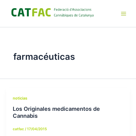
Ir
al
contenido
Main
Men
farmacéuticas
noticias
Los Originales medicamentos de
Cannabis
catfac
/
17/04/2015