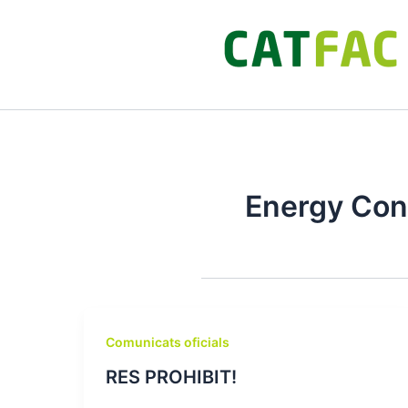
Ir
al
contenido
Energy Con
Comunicats oficials
RES PROHIBIT!