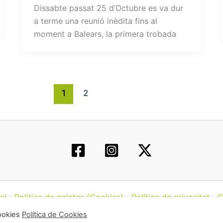
Dissabte passat 25 d’Octubre es va dur
a terme una reunió inèdita fins al
moment a Balears, la primera trobada
1
2
al
Política de galetes (Cookies)
Política de privacitat
C
cookies
Política de Cookies
hos © 2026 | Federació d’Associacions Cannàbiques de Ca