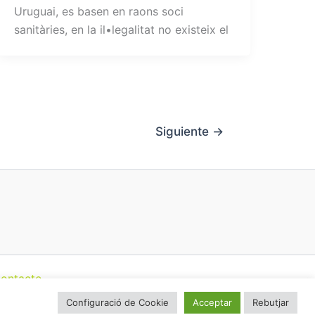
Uruguai, es basen en raons soci
sanitàries, en la il•legalitat no existeix el
Siguiente
→
ontacte
talunya (CatFAC)
Configuració de Cookie
Acceptar
Rebutjar