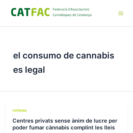
Ir
al
contenido
Main
Men
el consumo de cannabis
es legal
noticias
Centres privats sense ànim de lucre per
poder fumar cànnabis complint les lleis