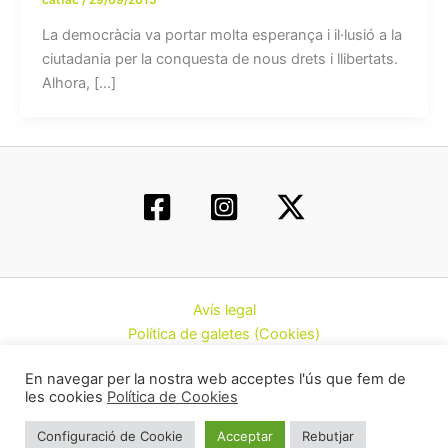
La democràcia va portar molta esperança i il·lusió a la
ciutadania per la conquesta de nous drets i llibertats.
Alhora, […]
Avís legal
Política de galetes (Cookies)
Política de privacitat
En navegar per la nostra web acceptes l'ús que fem de
Contacte
les cookies
Política de Cookies
Todos los derechos © 2026 | Federació d’Associacions
Configuració de Cookie
Acceptar
Rebutjar
Cannàbiques de Catalunya (CatFAC)