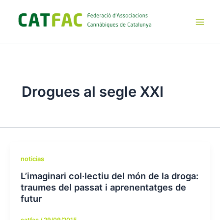
Ir
al
contenido
Main
Men
Drogues al segle XXI
noticias
L’imaginari col·lectiu del món de la droga:
traumes del passat i aprenentatges de
futur
catfac
/
29/09/2015