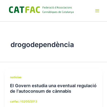
Ir
al
contenido
Main
Men
drogodependència
noticias
El Govern estudia una eventual regulació
de l'autoconsum de cànnabis
catfac
/
02/05/2013