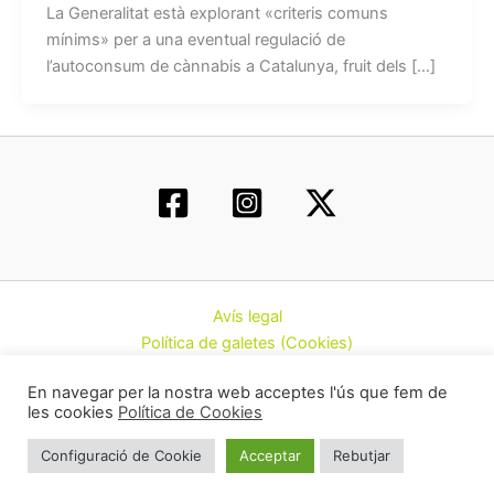
La Generalitat està explorant «criteris comuns
mínims» per a una eventual regulació de
l’autoconsum de cànnabis a Catalunya, fruit dels […]
Avís legal
Política de galetes (Cookies)
Política de privacitat
En navegar per la nostra web acceptes l'ús que fem de
Contacte
les cookies
Política de Cookies
Todos los derechos © 2026 | Federació d’Associacions
Configuració de Cookie
Acceptar
Rebutjar
Cannàbiques de Catalunya (CatFAC)