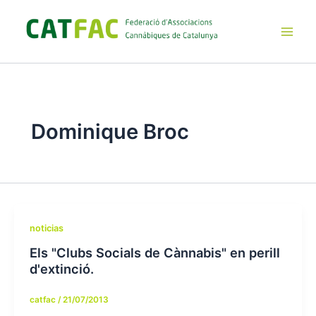
Ir
al
contenido
Main
Men
Dominique Broc
noticias
Els "Clubs Socials de Cànnabis" en perill
d'extinció.
catfac
/
21/07/2013