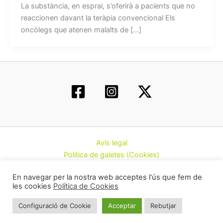
La substància, en esprai, s’oferirà a pacients que no
reaccionen davant la teràpia convencional Els
oncòlegs que atenen malalts de […]
Avís legal
Política de galetes (Cookies)
Política de privacitat
En navegar per la nostra web acceptes l'ús que fem de
Contacte
les cookies
Política de Cookies
Todos los derechos © 2026 | Federació d’Associacions
Configuració de Cookie
Acceptar
Rebutjar
Cannàbiques de Catalunya (CatFAC)