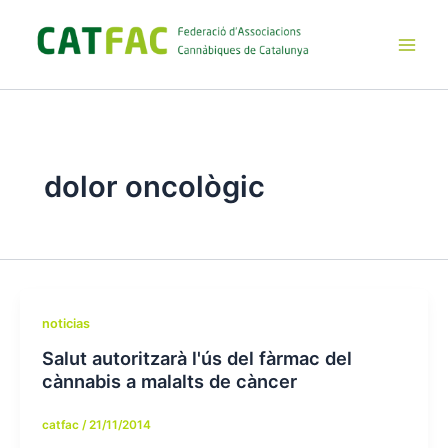
Ir
al
contenido
Main
Men
dolor oncològic
noticias
Salut autoritzarà l'ús del fàrmac del
cànnabis a malalts de càncer
catfac
/
21/11/2014