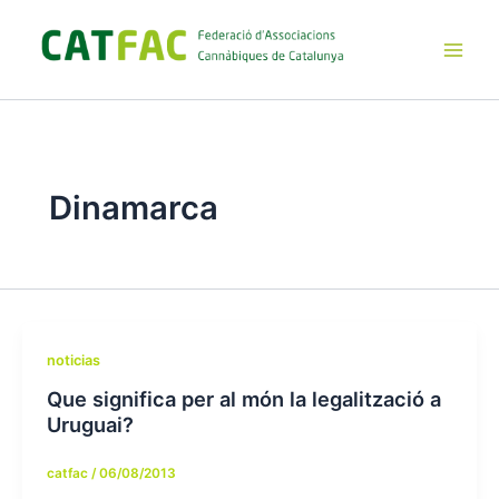
Ir
al
contenido
Main
Men
Dinamarca
noticias
Que significa per al món la legalització a
Uruguai?
catfac
/
06/08/2013