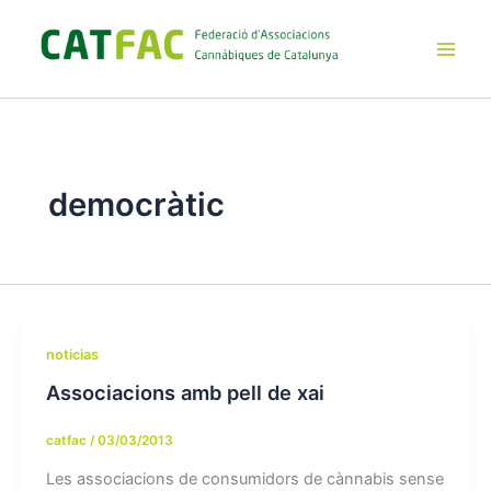
Ir
al
contenido
Main
Men
democràtic
noticias
Associacions amb pell de xai
catfac
/
03/03/2013
Les associacions de consumidors de cànnabis sense