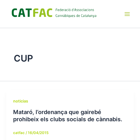
Ir
al
contenido
Main
Men
CUP
noticias
Mataró, l’ordenança que gairebé
prohibeix els clubs socials de cànnabis.
catfac
/
16/04/2015