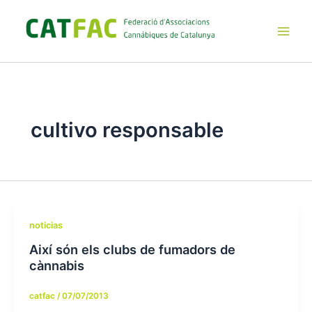
Ir
al
contenido
Main
Men
cultivo responsable
noticias
Així són els clubs de fumadors de
cànnabis
catfac
/
07/07/2013