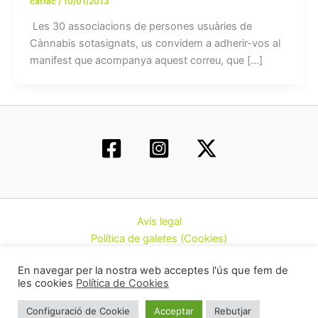
catfac
/
10/01/2013
Les 30 associacions de persones usuàries de
Cànnabis sotasignats, us convidem a adherir-vos al
manifest que acompanya aquest correu, que […]
Avís legal
Política de galetes (Cookies)
Política de privacitat
En navegar per la nostra web acceptes l'ús que fem de
Contacte
les cookies
Política de Cookies
Todos los derechos © 2026 | Federació d’Associacions
Configuració de Cookie
Acceptar
Rebutjar
Cannàbiques de Catalunya (CatFAC)