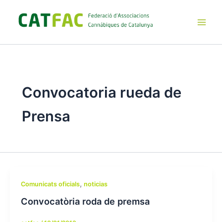
Ir
al
contenido
Main
Men
Convocatoria rueda de
Prensa
,
Comunicats oficials
noticias
Convocatòria roda de premsa