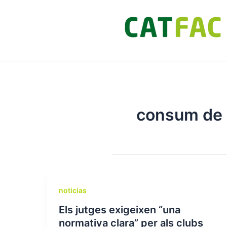
Ir
al
contenido
consum de 
noticias
Els jutges exigeixen “una
normativa clara” per als clubs