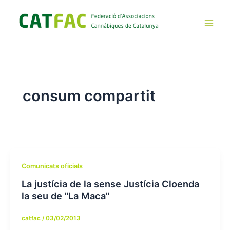
Ir
al
contenido
Main
Men
consum compartit
Comunicats oficials
La justícia de la sense Justícia Cloenda
la seu de "La Maca"
catfac
/
03/02/2013