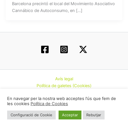
Barcelona precintó el local del Movimiento Asociativo
Cannábico de Autoconsumo, en […]
Avís legal
Política de galetes (Cookies)
Política de privacitat
En navegar per la nostra web acceptes l'ús que fem de
Contacte
les cookies
Política de Cookies
Todos los derechos © 2026 | Federació d’Associacions
Configuració de Cookie
Acceptar
Rebutjar
Cannàbiques de Catalunya (CatFAC)