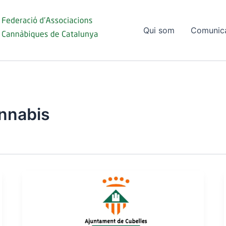
Qui som
Comunic
ànnabis