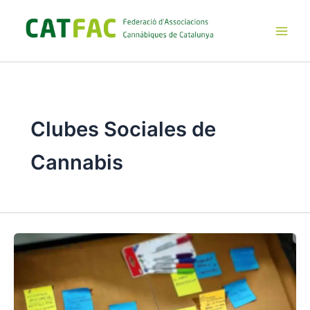
Ir
al
contenido
Main
Men
Clubes Sociales de
Cannabis