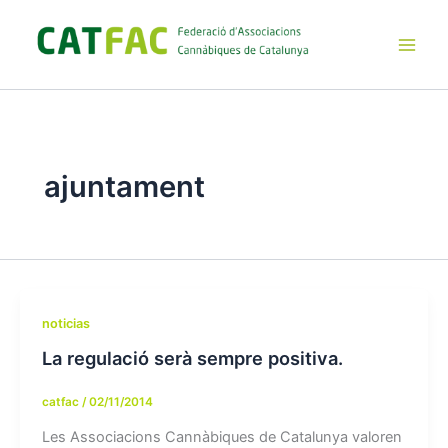
Ir
al
contenido
Main
Men
ajuntament
noticias
La regulació serà sempre positiva.
catfac
/
02/11/2014
Les Associacions Cannàbiques de Catalunya valoren