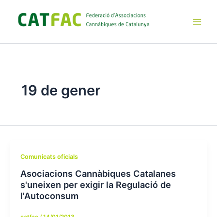
Ir
al
contenido
Main
Men
19 de gener
Comunicats oficials
Asociacions Cannàbiques Catalanes
s'uneixen per exigir la Regulació de
l'Autoconsum
catfac
/
14/01/2013