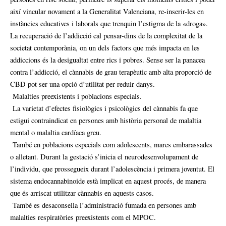
així vincular novament a la Generalitat Valenciana, re-inserir-les en
instàncies educatives i laborals que trenquin l’estigma de la «droga».
La recuperació de l’addicció cal pensar-dins de la complexitat de la
societat contemporània, on un dels factors que més impacta en les
addiccions és la desigualtat entre rics i pobres. Sense ser la panacea
contra l’addicció, el cànnabis de grau terapèutic amb alta proporció de
CBD pot ser una opció d’utilitat per reduir danys.
Malalties preexistents i poblacions especials.
La varietat d’efectes fisiològics i psicològics del cànnabis fa que
estigui contraindicat en persones amb història personal de malaltia
mental o malaltia cardíaca greu.
També en poblacions especials com adolescents, mares embarassades
o alletant. Durant la gestació s’inicia el neurodesenvolupament de
l’individu, que prossegueix durant l’adolescència i primera joventut. El
sistema endocannabinoide està implicat en aquest procés, de manera
que és arriscat utilitzar cànnabis en aquests casos.
També es desaconsella l’administració fumada en persones amb
malalties respiratòries preexistents com el MPOC.