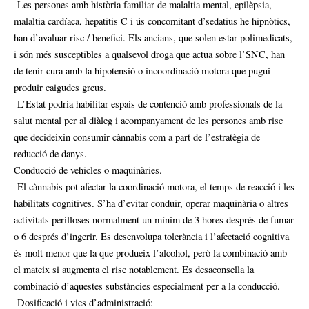
Les persones amb història familiar de malaltia mental, epilèpsia,
malaltia cardíaca, hepatitis C i ús concomitant d’sedatius he hipnòtics,
han d’avaluar risc / benefici. Els ancians, que solen estar polimedicats,
i són més susceptibles a qualsevol droga que actua sobre l’SNC, han
de tenir cura amb la hipotensió o incoordinació motora que pugui
produir caigudes greus.
L’Estat podria habilitar espais de contenció amb professionals de la
salut mental per al diàleg i acompanyament de les persones amb risc
que decideixin consumir cànnabis com a part de l’estratègia de
reducció de danys.
Conducció de vehicles o maquinàries.
El cànnabis pot afectar la coordinació motora, el temps de reacció i les
habilitats cognitives. S’ha d’evitar conduir, operar maquinària o altres
activitats perilloses normalment un mínim de 3 hores després de fumar
o 6 després d’ingerir. Es desenvolupa tolerància i l’afectació cognitiva
és molt menor que la que produeix l’alcohol, però la combinació amb
el mateix si augmenta el risc notablement. Es desaconsella la
combinació d’aquestes substàncies especialment per a la conducció.
Dosificació i vies d’administració: