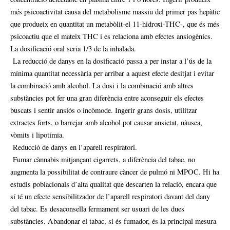
més psicoactivitat causa del metabolisme massiu del primer pas hepàtic
que produeix en quantitat un metabòlit-el 11-hidroxi-THC-, que és més
psicoactiu que el mateix THC i es relaciona amb efectes ansiogènics.
La dosificació oral seria 1/3 de la inhalada.
La reducció de danys en la dosificació passa a per instar a l’ús de la
mínima quantitat necessària per arribar a aquest efecte desitjat i evitar
la combinació amb alcohol. La dosi i la combinació amb altres
substàncies pot fer una gran diferència entre aconseguir els efectes
buscats i sentir ansiós o incòmode. Ingerir grans dosis, utilitzar
extractes forts, o barrejar amb alcohol pot causar ansietat, nàusea,
vòmits i lipotímia.
Reducció de danys en l’aparell respiratori.
Fumar cànnabis mitjançant cigarrets, a diferència del tabac, no
augmenta la possibilitat de contraure càncer de pulmó ni MPOC. Hi ha
estudis poblacionals d’alta qualitat que descarten la relació, encara que
sí té un efecte sensibilitzador de l’aparell respiratori davant del dany
del tabac. Es desaconsella fermament ser usuari de les dues
substàncies. Abandonar el tabac, si és fumador, és la principal mesura