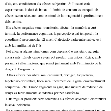
d’ús, etc. condicionen els efectes subjectius. Si l’usuari està
experimentat, la dosi és baixa, i l’àmbit de consum és tranquil, els
efectes seran relaxants, amb estímul de la imaginació i aprofundiment
dels sentits.
Els efectes negatius seran transitoris, afectant la memòria a curt
termini, la performance cognitiva, la percepció espai-temporal i la
coordinació neuromotriu. El nivell d’afectació varia entre subjectes i
amb la familiaritat de l’ús.
Pot alleujar alguns símptomes com depressió o ansietat o agreujar
encara més. En els casos severs pot produir una psicosi tòxica, amb
paranoia i allucinacions, que remet juntament amb l’eliminació de la
droga de l’organisme.
Altres efectes possibles són: cansament, vertigen, taquicàrdia,
hipotensió ortostàtica, boca seca, increment de la gana, envermelliment
conjuntival, etc. També augmenta la gana, una mesura de reducció de
danys és tenir aliments saludables per per satisfer-lo.
L’ús regular produeix certa tolerància als efectes adversos i disminueix
la seva incidència.
En algunes persones que consumeixen altes dosis regularment i tallen