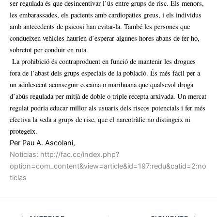
ser regulada és que desincentivar l’ús entre grups de risc. Els menors,
les embarassades, els pacients amb cardiopaties greus, i els individus
amb antecedents de psicosi han evitar-la. També les persones que
condueixen vehicles haurien d’esperar algunes hores abans de fer-ho,
sobretot per conduir en ruta.
La prohibició és contraproduent en funció de mantenir les drogues
fora de l’abast dels grups especials de la població. És més fàcil per a
un adolescent aconseguir cocaïna o marihuana que qualsevol droga
d’abús regulada per mitjà de doble o triple recepta arxivada. Un mercat
regulat podria educar millor als usuaris dels riscos potencials i fer més
efectiva la veda a grups de risc, que el narcotràfic no distingeix ni
protegeix.
Per Pau A. Ascolani,
Noticias: http://fac.cc/index.php?
option=com_content&view=article&id=197:redu&catid=2:no
ticias