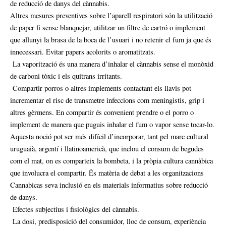
de reducció de danys del cànnabis.
Altres mesures preventives sobre l’aparell respiratori són la utilització
de paper fi sense blanquejar, utilitzar un filtre de cartró o implement
que allunyi la brasa de la boca de l’usuari i no retenir el fum ja que és
innecessari. Evitar papers acolorits o aromatitzats.
La vaporització és una manera d’inhalar el cànnabis sense el monòxid
de carboni tòxic i els quitrans irritants.
Compartir porros o altres implements contactant els llavis pot
incrementar el risc de transmetre infeccions com meningistis, grip i
altres gèrmens. En compartir és convenient prendre o el porro o
implement de manera que puguis inhalar el fum o vapor sense tocar-lo.
Aquesta noció pot ser més difícil d’incorporar, tant pel marc cultural
uruguaià, argentí i llatinoamericà, que inclou el consum de begudes
com el mat, on es comparteix la bombeta, i la pròpia cultura cannàbica
que involucra el compartir. És matèria de debat a les organitzacions
Cannabicas seva inclusió en els materials informatius sobre reducció
de danys.
Efectes subjectius i fisiològics del cànnabis.
La dosi, predisposició del consumidor, lloc de consum, experiència