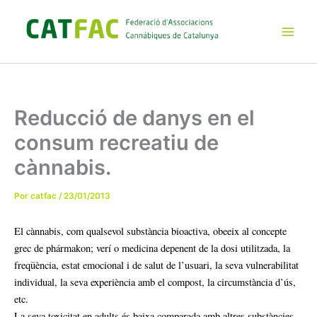
Ir
al
contenido
Main
Men
Reducció de danys en el
consum recreatiu de
cànnabis.
Por
catfac
/
23/01/2013
El cànnabis, com qualsevol substància bioactiva, obeeix al concepte
grec de phármakon; verí o medicina depenent de la dosi utilitzada, la
freqüència, estat emocional i de salut de l’usuari, la seva vulnerabilitat
individual, la seva experiència amb el compost, la circumstància d’ús,
etc.
La seva toxicitat en adults és baixa comparada amb altres substàncies