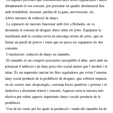
abruptament el seu consum, pot presentar un quadre abstinencial lleu
amb irritabilitat, insomni, pèrdua de la gana, nerviosisme, etc.
Altres mesures de reducció de danys.
La separació de mercats funcionar amb èxit a Holanda, on va
disminuir el consum de drogues dures entre els joves. Equiparar la
marihuana amb la cocaïna envia un missatge erroni als joves, que en
fumar un parell de porros i veure que no passa res equiparen els dos
consums.
Conclusions: reducció de danys en cànnabis.
El cànnabis és un compost psicoactiu susceptible d’abús, però amb un
potencial d’addicció i de dany psico-bio-social menor que l’alcohol i el
tabac. És un imperatiu canviar les lleis reguladores per evitar l’enorme
dany social producte de la prohibició de drogues, que sobretot impacta
en els sectors més desprotegits, corromp forces punitives i governs i és
inefectiva a disminuir trànsit i consum. Aquesta seria la mesura més
efectiva per reduir aquests importants danys socials producte de la
prohibició.
Una de les raons per les quals la producció i venda del cànnabis ha de