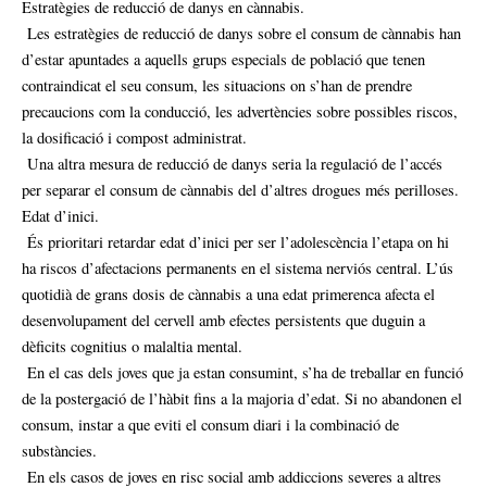
Estratègies de reducció de danys en cànnabis.
Les estratègies de reducció de danys sobre el consum de cànnabis han
d’estar apuntades a aquells grups especials de població que tenen
contraindicat el seu consum, les situacions on s’han de prendre
precaucions com la conducció, les advertències sobre possibles riscos,
la dosificació i compost administrat.
Una altra mesura de reducció de danys seria la regulació de l’accés
per separar el consum de cànnabis del d’altres drogues més perilloses.
Edat d’inici.
És prioritari retardar edat d’inici per ser l’adolescència l’etapa on hi
ha riscos d’afectacions permanents en el sistema nerviós central. L’ús
quotidià de grans dosis de cànnabis a una edat primerenca afecta el
desenvolupament del cervell amb efectes persistents que duguin a
dèficits cognitius o malaltia mental.
En el cas dels joves que ja estan consumint, s’ha de treballar en funció
de la postergació de l’hàbit fins a la majoria d’edat. Si no abandonen el
consum, instar a que eviti el consum diari i la combinació de
substàncies.
En els casos de joves en risc social amb addiccions severes a altres