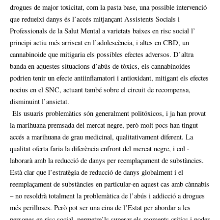
drogues de major toxicitat, com la pasta base, una possible intervenció
que redueixi danys és l’accés mitjançant Assistents Socials i
Professionals de la Salut Mental a varietats baixes en risc social l’
principi actiu més arriscat en l’adolescència, i altes en CBD, un
cannabinoide que mitigaria els possibles efectes adversos. D’altra
banda en aquestes situacions d’abús de tòxics, els cannabinoides
podrien tenir un efecte antiinflamatori i antioxidant, mitigant els efectes
nocius en el SNC, actuant també sobre el circuit de recompensa,
disminuint l’ansietat.
Els usuaris problemàtics són generalment politóxicos, i ja han provat
la marihuana premsada del mercat negre, però molt pocs han tingut
accés a marihuana de grau medicinal, qualitativament diferent. La
qualitat oferta faria la diferència enfront del mercat negre, i col ·
laborarà amb la reducció de danys per reemplaçament de substàncies.
Està clar que l’estratègia de reducció de danys globalment i el
reemplaçament de substàncies en particular-en aquest cas amb cànnabis
– no resoldrà totalment la problemàtica de l’abús i addicció a drogues
més perilloses. Però pot ser una eina de l’Estat per abordar a les
persones en risc social, permetre’ls superar els moments crítics i poder