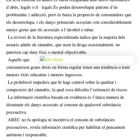
d’abús, legals o il · legals.
Es poden desenvolupar patrons d’ús
problemàtic i addicció, però és baixa la proporció de consumidors que
els desenvolupa, i els danys potencials associats són considerablement
menys greus que els associats a l’alcohol o tabac.
La revisió de la literatura especialitzada indica que la majoria dels
usuaris adults de cànnabis, que usen la droga ocasionalment, no
pateixen cap dany físic o mental objectivable.
Aquells que
consumeixen grans dosis en forma regular tenen una tendència a tenir
menors èxits educatius i menors ingressos.
La prohibició impedeix que hi hagi control sobre la qualitat i
composició del cànnabis, la qual cosa dificulta l’estimació de riscos.
La informació científica basada en evidència és l’única manera de
disminuir els danys associats al consum de qualsevol substància
psicoactiva.
AREC no fa apologia ni incentiva el consum de substàncies
psicoactives, revela informació científica per habilitar el pensament
autònom i responsable.