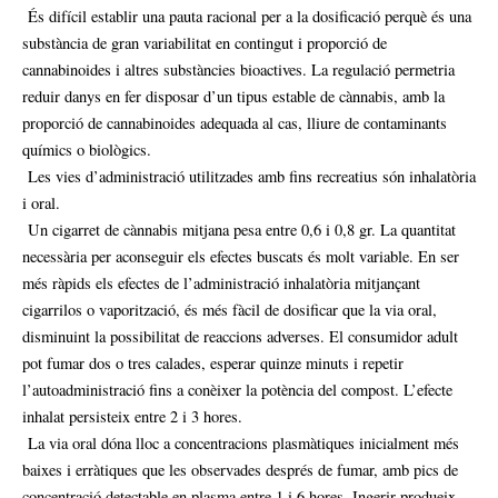
És difícil establir una pauta racional per a la dosificació perquè és una
substància de gran variabilitat en contingut i proporció de
cannabinoides i altres substàncies bioactives. La regulació permetria
reduir danys en fer disposar d’un tipus estable de cànnabis, amb la
proporció de cannabinoides adequada al cas, lliure de contaminants
químics o biològics.
Les vies d’administració utilitzades amb fins recreatius són inhalatòria
i oral.
Un cigarret de cànnabis mitjana pesa entre 0,6 i 0,8 gr. La quantitat
necessària per aconseguir els efectes buscats és molt variable. En ser
més ràpids els efectes de l’administració inhalatòria mitjançant
cigarrilos o vaporització, és més fàcil de dosificar que la via oral,
disminuint la possibilitat de reaccions adverses. El consumidor adult
pot fumar dos o tres calades, esperar quinze minuts i repetir
l’autoadministració fins a conèixer la potència del compost. L’efecte
inhalat persisteix entre 2 i 3 hores.
La via oral dóna lloc a concentracions plasmàtiques inicialment més
baixes i erràtiques que les observades després de fumar, amb pics de
concentració detectable en plasma entre 1 i 6 hores. Ingerir produeix