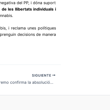
negativa del PP, i dóna suport
de les llibertats individuals i
nnabis.
bis, i reclama unes polítiques
è prenguin decisions de manera
SIGUIENTE
El Tribunal Supremo confirma la absolución de los responsables de un club de consumo de cannabis de Barcelona