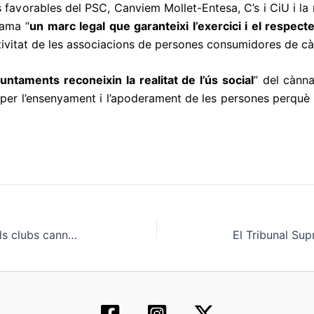
s favorables del PSC, Canviem Mollet-Entesa, C’s i CiU i la 
lama “
un marc legal que garanteixi l’exercici i el respecte 
ctivitat de les associacions de persones consumidores de cà
juntaments reconeixin la realitat de l’ús social
” del cànna
n per l’ensenyament i l’apoderament de les persones perqu
El matí de Catalunya Ràdio: Els clubs cannàbics