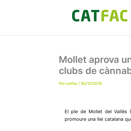
Ir
al
contenido
Mollet aprova u
clubs de cànnab
Por
catfac
/
30/12/2016
El ple de Mollet del Vallès
promoure una llei catalana que