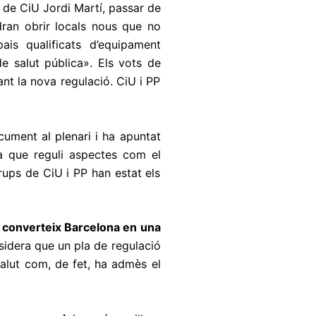
 de CiU Jordi Martí, passar de
ran obrir locals nous que no
is qualificats d’equipament
e salut pública». Els vots de
nt la nova regulació. CiU i PP
cument al plenari i ha apuntat
a que reguli aspectes com el
ups de CiU i PP han estat els
s converteix Barcelona en una
onsidera que un pla de regulació
salut com, de fet, ha admès el