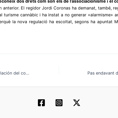
econeix dos drets com són els de l’associacionisme i el 
n anterior. El regidor Jordi Coronas ha demanat, també, re
r al turisme cannàbic i ha instat a no generar «alarmisme»
erquè la nova regulació ha escoltat, segons ha apuntat Ma
Euskadi pide a madrid la regulación del consumo de cannabis