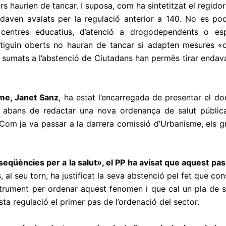
s haurien de tancar. I suposa, com ha sintetitzat el regidor
daven avalats per la regulació anterior a 140. No es pod
 centres educatius, d’atenció a drogodependents o espa
stiguin oberts no hauran de tancar si adapten mesures «d
sumats a l’abstenció de Ciutadans han permès tirar endava
sme, Janet Sanz
, ha estat l’encarregada de presentar el do
 abans de redactar una nova ordenança de salut públic
Com ja va passar a la darrera comissió d’Urbanisme, els gr
seqüències per a la salut», el PP ha avisat que aquest pa
s, al seu torn, ha justificat la seva abstenció pel fet que c
nstrument per ordenar aquest fenomen i que cal un pla de 
ta regulació el primer pas de l’ordenació del sector.