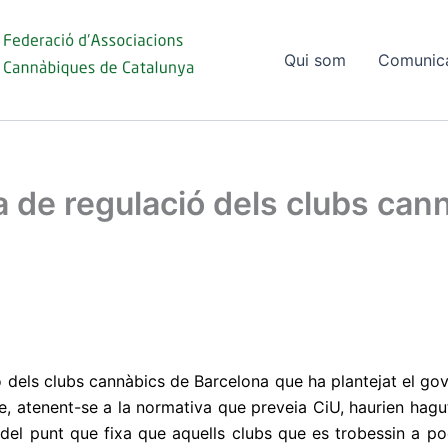
Qui som
Comunic
a de regulació dels clubs can
ó dels clubs cannàbics de Barcelona que ha plantejat el g
que, atenent-se a la normativa que preveia CiU, haurien hagu
u del punt que fixa que aquells clubs que es trobessin a 