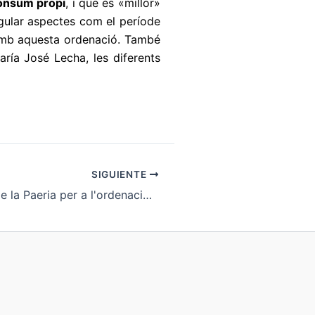
consum propi
, i que és «millor»
gular aspectes com el període
 amb aquesta ordenació. També
ría José Lecha, les diferents
SIGUIENTE
Pas endavant de la Paeria per a l'ordenació de les associacions cànnabiques