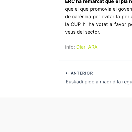
ERC ha remarcat que el pla r
que el que promovia el gover
de carència per evitar la po
la CUP hi ha votat a favor p
veus del sector.
info:
Diari ARA
ANTERIOR