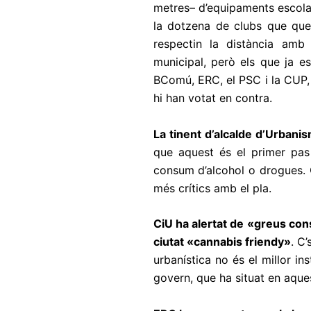
metres– d’equipaments escolar
la dotzena de clubs que que
respectin la distància amb
municipal, però els que ja e
BComú, ERC, el PSC i la CUP, 
hi han votat en contra.
La tinent d’alcalde d’Urbani
que aquest és el primer pas
consum d’alcohol o drogues. 
més crítics amb el pla.
CiU ha alertat de «greus con
ciutat «cannabis friendy»
. C’
urbanística no és el millor i
govern, que ha situat en aques