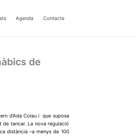
ats
Agenda
Contacte
nàbics de
overn d’Ada Colau i que suposa
t de tancar. La nova regulació
poca distància –a menys de 100