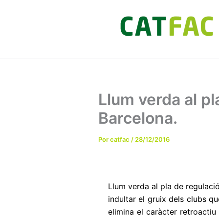
Ir
al
contenido
Llum verda al pl
Barcelona.
Por
catfac
/
28/12/2016
Llum verda al pla de regulaci
indultar el gruix dels clubs 
elimina el caràcter retroacti