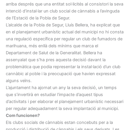
arriba després que una entitat sol·licités al consistori la seva
intenció d’instal·lar un club social de cànnabis a l’avinguda
de l’Estació de la Pobla de Segur.
L’alcalde de la Pobla de Segur, Lluís Bellera, ha explicat que
en el planejament urbanístic actual del municipi no hi consta
una regulació específica per regular un club de fumadors de
marihuana, més enllà dels mínims que marca el
Departament de Salut de la Generalitat. Bellera ha
assenyalat que s’ha pres aquesta decisió davant la
problemàtica que podia representar la instal·lació d’un club
cannàbic al poble i la preocupació que havien expressat
alguns veïns.
L’ajuntament ha ajornat un any la seva decisió, un temps
que s’invertirà en estudiar l’impacte d’aquest tipus
d’activitats i per elaborar el planejament urbanístic necessari
per regular adequadament la seva implantació al municipi.
Com funcionen?
Els clubs socials de cànnabis estan concebuts per a la
producció i distribució de cànnabis i els seus derivats. Les