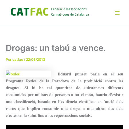
Ir
al
contenido
Main
Men
Drogas: un tabú a vence.
Por
catfac
/
22/03/2013
Eduard punset parla en el seu
Programa Redes de la Paradoxa de la prohibició contra les
drogues. Si hi ha tal quantitat de substàncies diferents
consumides per milions de persones a tot el món, hauria d’existir
una classificació, basada en l’evidència científica, en funció dels
riscos que implica consumir una droga o una altra: des dels
efectes en la salut fins a les repercussions socials.