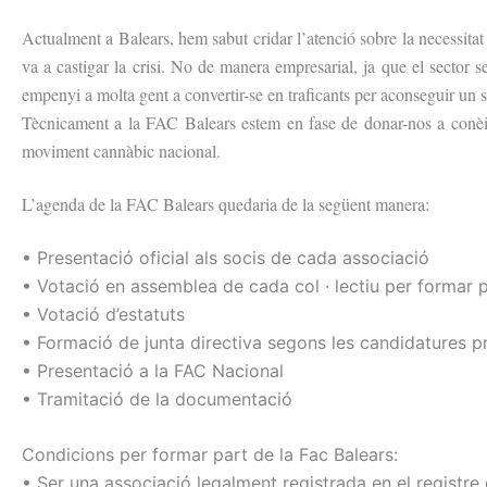
Actualment a Balears, hem sabut cridar l’atenció sobre la necessitat 
va a castigar la crisi. No de manera empresarial, ja que el sector
empenyi a molta gent a convertir-se en traficants per aconseguir un s
Tècnicament a la
FAC
Balears estem en fase de donar-nos a conèix
moviment
cannàbic
nacional.
L’agenda de la FAC Balears quedaria de la següent manera:
• Presentació oficial als socis de cada associació
• Votació en assemblea de cada col · lectiu per formar p
• Votació d’estatuts
• Formació de junta directiva segons les candidatures 
• Presentació a la FAC Nacional
• Tramitació de la documentació
Condicions per formar part de la Fac Balears:
• Ser una associació legalment registrada en el registre 