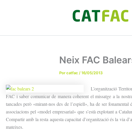
Ir
al
contenido
Neix FAC Balear
Por
catfac
/
16/05/2013
L’organització
Territor
FAC
i saber comunicar de manera coherent el missatge a la nostra
tancades però «mirant-nos des de l’espiell», ha de ser fonamental
associacions pel «model empresarial» que s’està explotant a Catalunya
Compartir amb la resta aquesta capacitat d’organització és la via d’
mateixes.