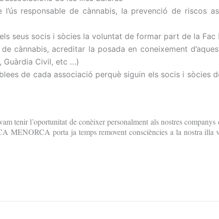
e l’ús responsable de cànnabis, la prevenció de riscos as
ls seus socis i sòcies la voluntat de formar part de la Fac
iva de cànnabis, acreditar la posada en coneixement d’aques
, Guàrdia Civil, etc …)
blees de cada associació perquè siguin els socis i sòcies 
es, vam tenir l’oportunitat de conèixer personalment als nostres com
 MENORCA porta ja temps removent consciències a la nostra illa veï