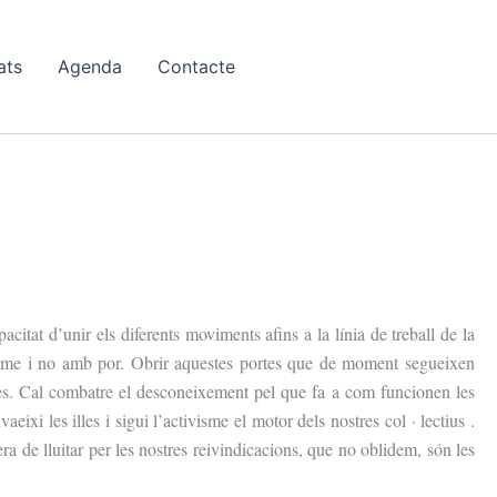
ats
Agenda
Contacte
citat d’unir els diferents moviments afins a la línia de treball de la
asme i no amb p
or. Obrir aquestes portes que de moment segueixen
mes. Cal combatre el desconeixement pel que fa a com funcionen les
eixi les illes i sigui l’activisme el motor dels nostres col
·
lectius .
a de lluitar per les nostres reivindicacions, que no oblidem, són les