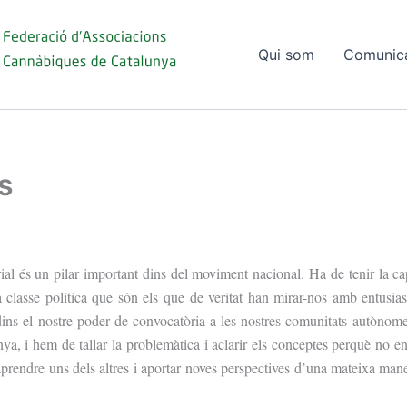
Qui som
Comunic
s
ial
és un pilar important dins del moviment nacional. Ha de tenir la capa
 classe política que són els que de veritat han mirar-nos amb entusi
 dins el nostre poder de convocatòria a les nostres comunitats autòno
, i hem de tallar la problemàtica i aclarir els conceptes perquè no enva
aprendre uns dels altres i aportar noves perspectives d’una mateixa maner