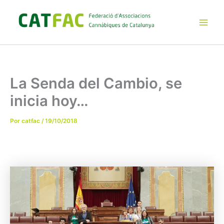
Ir
al
contenido
Main
Men
La Senda del Cambio, se
inicia hoy…
Por
catfac
/
19/10/2018