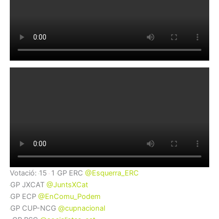
Votació:
15
1
GP ERC
@Esquerra_ERC
GP JXCAT
@JuntsXCat
GP ECP
@EnComu_Podem
GP CUP-NCG
@cupnacional