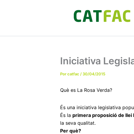
Ir
al
contenido
Iniciativa Legis
Por
catfac
/
30/04/2015
Què es La Rosa Verda?
És una iniciativa legislativa po
És la
primera proposició de llei 
la seva qualitat.
Per què?