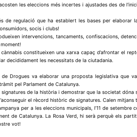
costen les eleccions més incertes i ajustades des de l’inic
cés de regulació que ha establert les bases per elaborar 
nsumidors, socis i clubs!
dueixen intervencions, tancaments, confiscacions, detenc
l moment!
 cànnabis constitueixen una xarxa capaç d’afrontar el repte
r decididament les necessitats de la ciutadania.
ues de Drogues va elaborar una proposta legislativa que v
ràmit pel Parlament de Catalunya.
ignatures de la història i demostrar que la societat dóna su
conseguir el rècord històric de signatures. Calen mitjans 
ampanya per a les eleccions municipals, l’11 de setembre 
ament de Catalunya. La Rosa Verd, hi serà perquè els partit
stre vot!