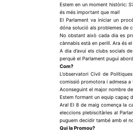
Estem en un moment històric: S’a
és més important que mai!
El Parlament va iniciar un pro
dóna solució als problemes de co
No obstant això cada dia es pro
cànnabis està en perill. Ara és e
A dia d’avui els clubs socials de
perquè el Parlament pugui aborda
Com?
L’observatori Civil de Polítiq
comissió promotora i admesa a t
Aconseguint el major nombre de s
Estem formant un equip capaç d’a
Ara! El 8 de maig comença la c
eleccions plebiscitàries al Parl
puguem decidir també amb el no
Qui la Promou?