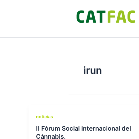
Ir
al
contenido
irun
noticias
II Fòrum Social internacional del
Cànnabis.