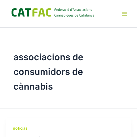
Ir
al
contenido
Main
Men
associacions de
consumidors de
cànnabis
noticias