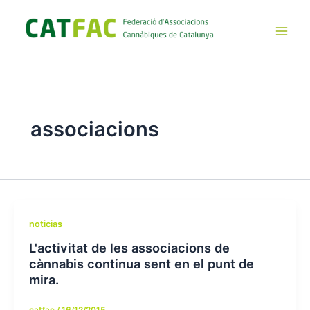
Ir
al
contenido
Main
Men
associacions
noticias
L'activitat de les associacions de
cànnabis continua sent en el punt de
mira.
catfac
/
16/12/2015