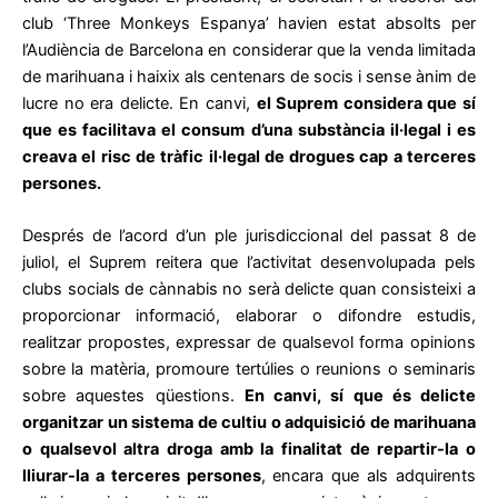
club ‘Three Monkeys Espanya’ havien estat absolts per
l’Audiència de Barcelona en considerar que la venda limitada
de marihuana i haixix als centenars de socis i sense ànim de
lucre no era delicte. En canvi,
el Suprem considera que sí
que es facilitava el consum d’una substància il·legal i es
creava el risc de tràfic il·legal de drogues cap a terceres
persones.
Després de l’acord d’un ple jurisdiccional del passat 8 de
juliol, el Suprem reitera que l’activitat desenvolupada pels
clubs socials de cànnabis no serà delicte quan consisteixi a
proporcionar informació, elaborar o difondre estudis,
realitzar propostes, expressar de qualsevol forma opinions
sobre la matèria, promoure tertúlies o reunions o seminaris
sobre aquestes qüestions.
En canvi, sí que és delicte
organitzar un sistema de cultiu o adquisició de marihuana
o qualsevol altra droga amb la finalitat de repartir-la o
lliurar-la a terceres persones
, encara que als adquirents