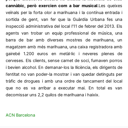
cannàbic, però exercien com a bar musical
.Les queixes
veïnals per la forta olor a marihuana i la contínua entrada i
sortida de gent, van fer que la Guàrdia Urbana fes una
inspecció administrativa del local l’11 de febrer del 2013. Els
agents van trobar un equip professional de música, una
barra de bar amb diverses mostres de marihuana, un
magatzem amb més marihuana, una caixa registradora amb
gairebé 1.200 euros en metàl·lic i neveres plenes de
cerveses. Els clients, sense carnet de soci, fumaven porros
i bevien alcohol. En demanar-los la llicència, els dirigents de
l’entitat no van poder-la mostrar i van quedar detinguts per
tràfic de drogues i amb una ordre de tancament del local
que no es va arribar a executar mai. En total es van
decomissar uns 2,2 quilos de marihuana i haixix.
ACN Barcelona