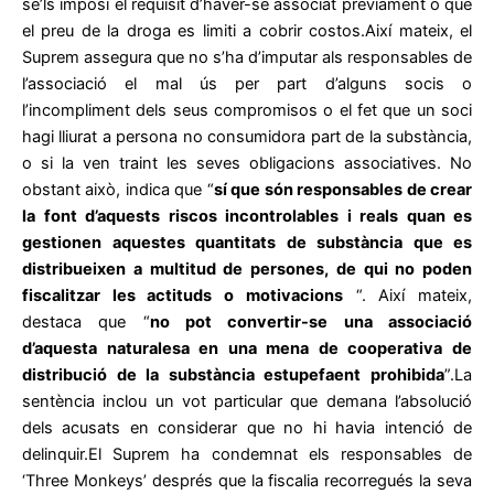
se’ls imposi el requisit d’haver-se associat prèviament o que
el preu de la droga es limiti a cobrir costos.Així mateix, el
Suprem assegura que no s’ha d’imputar als responsables de
l’associació el mal ús per part d’alguns socis o
l’incompliment dels seus compromisos o el fet que un soci
hagi lliurat a persona no consumidora part de la substància,
o si la ven traint les seves obligacions associatives. No
obstant això, indica que “
sí que són responsables de crear
la font d’aquests riscos incontrolables i reals quan es
gestionen aquestes quantitats de substància que es
distribueixen a multitud de persones, de qui no poden
fiscalitzar les actituds o motivacions
“. Així mateix,
destaca que “
no pot convertir-se una associació
d’aquesta naturalesa en una mena de cooperativa de
distribució de la substància estupefaent prohibida
”.La
sentència inclou un vot particular que demana l’absolució
dels acusats en considerar que no hi havia intenció de
delinquir.El Suprem ha condemnat els responsables de
‘Three Monkeys’ després que la fiscalia recorregués la seva