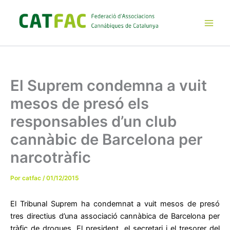
Ir
al
contenido
Main
Men
El Suprem condemna a vuit
mesos de presó els
responsables d’un club
cannàbic de Barcelona per
narcotràfic
Por
catfac
/
01/12/2015
El Tribunal Suprem ha condemnat a vuit mesos de presó
tres directius d’una associació cannàbica de Barcelona per
tràfic de drogues. El president, el secretari i el tresorer del