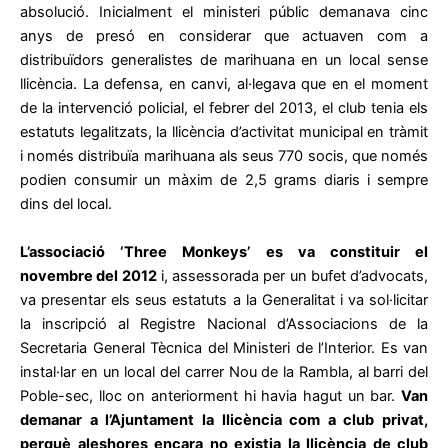
absolució. Inicialment el ministeri públic demanava cinc
anys de presó en considerar que actuaven com a
distribuïdors generalistes de marihuana en un local sense
llicència. La defensa, en canvi, al·legava que en el moment
de la intervenció policial, el febrer del 2013, el club tenia els
estatuts legalitzats, la llicència d’activitat municipal en tràmit
i només distribuïa marihuana als seus 770 socis, que només
podien consumir un màxim de 2,5 grams diaris i sempre
dins del local.
L’associació ‘Three Monkeys’ es va constituir el
novembre del 2012
i, assessorada per un bufet d’advocats,
va presentar els seus estatuts a la Generalitat i va sol·licitar
la inscripció al Registre Nacional d’Associacions de la
Secretaria General Tècnica del Ministeri de l’Interior. Es van
instal·lar en un local del carrer Nou de la Rambla, al barri del
Poble-sec, lloc on anteriorment hi havia hagut un bar.
Van
demanar a l’Ajuntament la llicència com a club privat,
perquè aleshores encara no existia la llicència de club