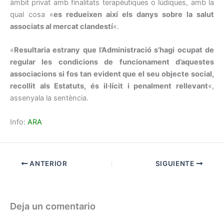
àmbit privat amb finalitats terapèutiques o lúdiques, amb la
qual cosa «
es redueixen així els danys sobre la salut
associats al mercat clandestí
«.
«
Resultaria estrany que l’Administració s’hagi ocupat de
regular les condicions de funcionament d’aquestes
associacions si fos tan evident que el seu objecte social,
recollit als Estatuts, és il·lícit i penalment rellevant
«,
assenyala la sentència.
Info:
ARA
ANTERIOR
SIGUIENTE
Deja un comentario