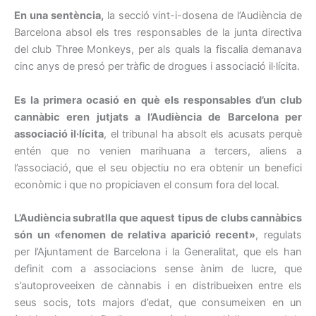
En una sentència,
la secció vint-i-dosena de l’Audiència de
Barcelona absol els tres responsables de la junta directiva
del club Three Monkeys, per als quals la fiscalia demanava
cinc anys de presó per tràfic de drogues i associació il·lícita.
Es la primera ocasió en què els responsables d’un club
cannàbic eren jutjats a l’Audiència de Barcelona per
associació il·lícita
, el tribunal ha absolt els acusats perquè
entén que no venien marihuana a tercers, aliens a
l’associació, que el seu objectiu no era obtenir un benefici
econòmic i que no propiciaven el consum fora del local.
L’Audiència subratlla que aquest tipus de clubs cannàbics
són un «fenomen de relativa aparició recent»
, regulats
per l’Ajuntament de Barcelona i la Generalitat, que els han
definit com a associacions sense ànim de lucre, que
s’autoproveeixen de cànnabis i en distribueixen entre els
seus socis, tots majors d’edat, que consumeixen en un